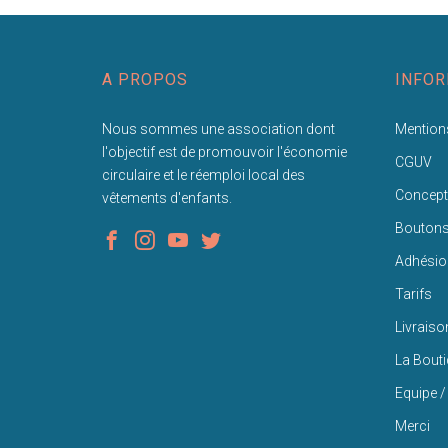
A PROPOS
INFOR
Nous sommes une association dont
Mentions
l'objectif est de promouvoir l'économie
CGUV
circulaire et le réemploi local des
Concept
vêtements d'enfants.
Bouton
Adhésio
Tarifs
Livraiso
La Bout
Equipe /
Merci