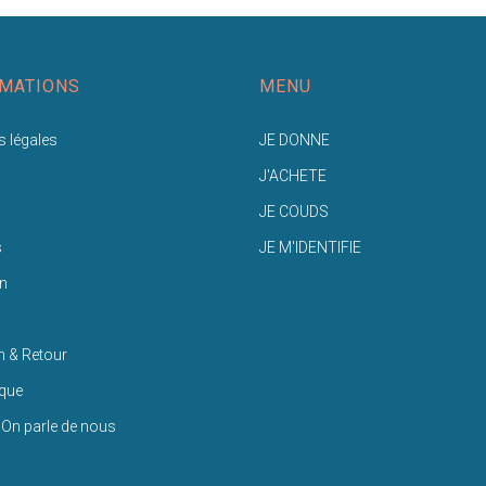
MATIONS
MENU
 légales
JE DONNE
J'ACHETE
JE COUDS
s
JE M'IDENTIFIE
n
n & Retour
ique
 On parle de nous