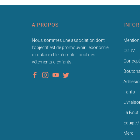
A PROPOS
INFOR
Nous sommes une association dont
Mentions
l'objectif est de promouvoir l'économie
CGUV
circulaire et le réemploi local des
Concept
vêtements d'enfants.
Bouton
Adhésio
Tarifs
Livraiso
La Bout
Equipe /
Merci