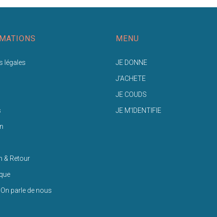
MATIONS
MENU
 légales
JE DONNE
J'ACHETE
JE COUDS
s
JE M'IDENTIFIE
n
n & Retour
ique
 On parle de nous