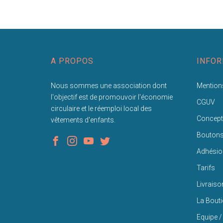
A PROPOS
INFOR
Nous sommes une association dont
Mentions
l'objectif est de promouvoir l'économie
CGUV
circulaire et le réemploi local des
Concept
vêtements d'enfants.
Bouton
Adhésio
Tarifs
Livraiso
La Bout
Equipe /