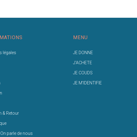
MATIONS
MENU
 légales
JE DONNE
J'ACHETE
JE COUDS
s
JE M'IDENTIFIE
n
n & Retour
ique
 On parle de nous