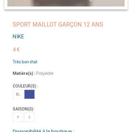
SPORT MAILLOT GARÇON 12 ANS
NIKE
4 €
Très bon état
Matière(s) :
Polyester
COULEUR(S) :
BL
BL
SAISON(S):
P
E
Disponibilité à la boutique :