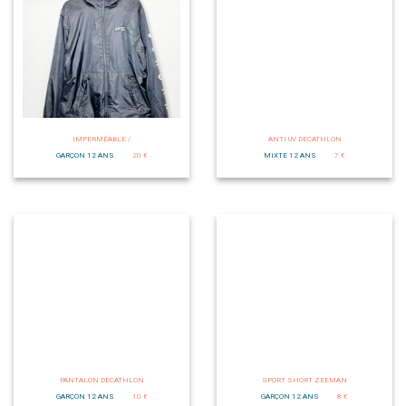
IMPERMÉABLE /
ANTI UV DECATHLON
GARÇON 12 ANS
20 €
MIXTE 12 ANS
7 €
PANTALON DECATHLON
SPORT SHORT ZEEMAN
GARÇON 12 ANS
10 €
GARÇON 12 ANS
8 €