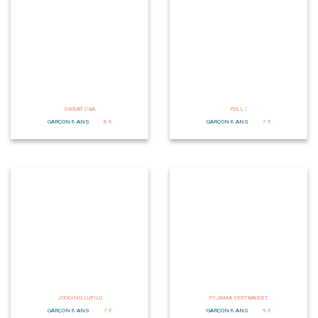
SWEAT C&A
PULL /
GARÇON 6 ANS
8 €
GARÇON 6 ANS
7 €
JOGGING LUPILU
PYJAMA VERTBAUDET
GARÇON 6 ANS
7 €
GARÇON 6 ANS
9 €