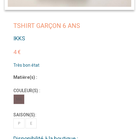
TSHIRT GARÇON 6 ANS
IKKS
4 €
Très bon état
Matière(s) :
COULEUR(S) :
MA
SAISON(S):
P
E
Disponibilité à la boutique :