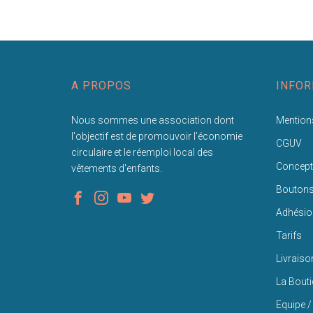
A PROPOS
INFOR
Nous sommes une association dont
Mentions
l'objectif est de promouvoir l'économie
CGUV
circulaire et le réemploi local des
Concept
vêtements d'enfants.
Bouton
Adhésio
Tarifs
Livraiso
La Bout
Equipe /