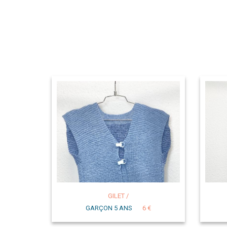
GILET /
GARÇON 5 ANS
6 €