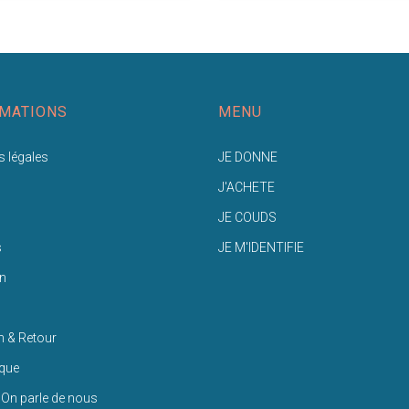
MATIONS
MENU
 légales
JE DONNE
J'ACHETE
JE COUDS
s
JE M'IDENTIFIE
n
n & Retour
ique
 On parle de nous