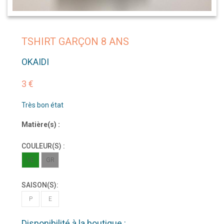
TSHIRT GARÇON 8 ANS
OKAIDI
3 €
Très bon état
Matière(s) :
COULEUR(S) :
VE
GR
SAISON(S):
P
E
Disponibilité à la boutique :