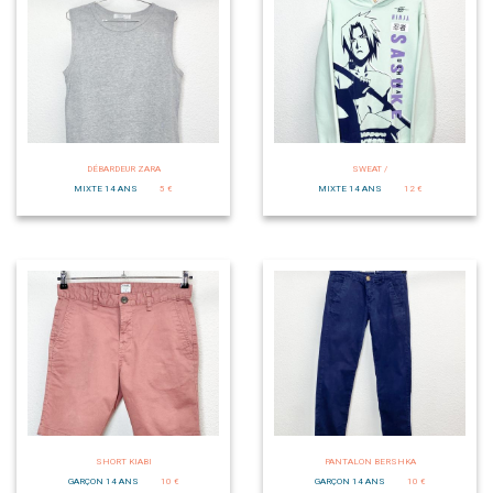
DÉBARDEUR ZARA
SWEAT /
MIXTE 14 ANS
5 €
MIXTE 14 ANS
12 €
SHORT KIABI
PANTALON BERSHKA
GARÇON 14 ANS
10 €
GARÇON 14 ANS
10 €