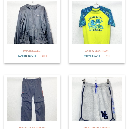
IMPERMÉABLE /
ANTI UV DECATHLON
GARÇON 12 ANS
20 €
MIXTE 12 ANS
7 €
PANTALON DECATHLON
SPORT SHORT ZEEMAN