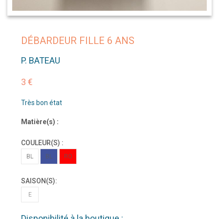
DÉBARDEUR FILLE 6 ANS
P. BATEAU
3 €
Très bon état
Matière(s) :
COULEUR(S) :
BL
BL
RO
SAISON(S):
E
Disponibilité à la boutique :