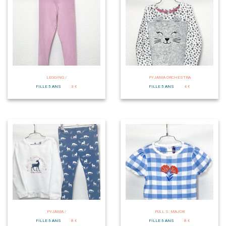
LEGGING /
PYJAMA ORCHESTRA
FILLE 5 ANS
3 €
FILLE 5 ANS
4 €
PYJAMA /
PULL S. MAJOR
FILLE 5 ANS
8 €
FILLE 5 ANS
8 €