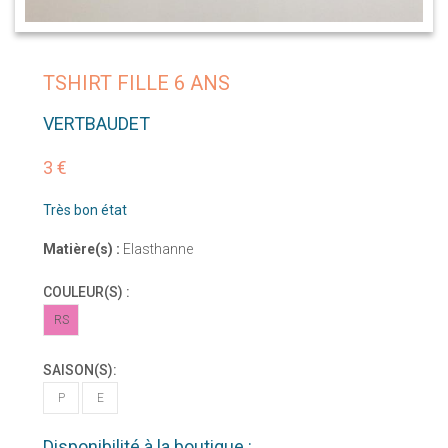
TSHIRT FILLE 6 ANS
VERTBAUDET
3 €
Très bon état
Matière(s) :
Elasthanne
COULEUR(S) :
RS
SAISON(S):
P
E
Disponibilité à la boutique :