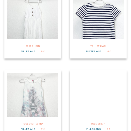
ROBE SHEIN
TSHIRT KIABI
FILLE 8 ANS
8 €
MIXTE 8 ANS
4 €
ROBE ORCHESTRA
ROBE SHEIN
FILLE 8 ANS
7 €
FILLE 8 ANS
8 €