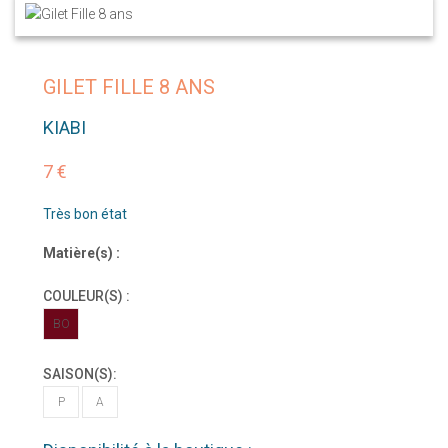
GILET FILLE 8 ANS
KIABI
7 €
Très bon état
Matière(s) :
COULEUR(S) :
BO
SAISON(S):
P
A