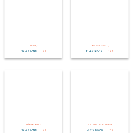
JEAN /
DÉGUISEMENT /
FILLE 12 ANS
9 €
FILLE 12 ANS
12 €
DÉBARDEUR /
ANTI UV DECATHLON
FILLE 12 ANS
2 €
MIXTE 12 ANS
7 €