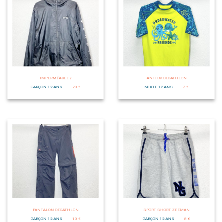
IMPERMÉABLE /
ANTI UV DECATHLON
GARÇON 12 ANS
20 €
MIXTE 12 ANS
7 €
PANTALON DECATHLON
SPORT SHORT ZEEMAN
GARÇON 12 ANS
10 €
GARÇON 12 ANS
8 €