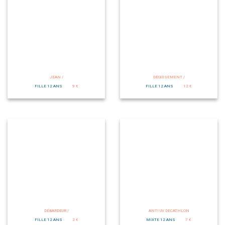
JEAN /
DÉGUISEMENT /
FILLE 12 ANS
9 €
FILLE 12 ANS
12 €
DÉBARDEUR /
ANTI UV DECATHLON
FILLE 12 ANS
2 €
MIXTE 12 ANS
7 €