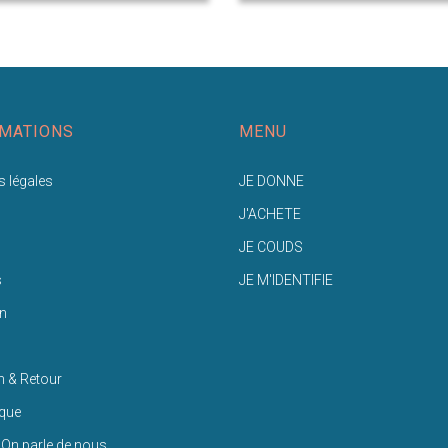
MATIONS
MENU
 légales
JE DONNE
J'ACHETE
JE COUDS
s
JE M'IDENTIFIE
n
n & Retour
ique
 On parle de nous