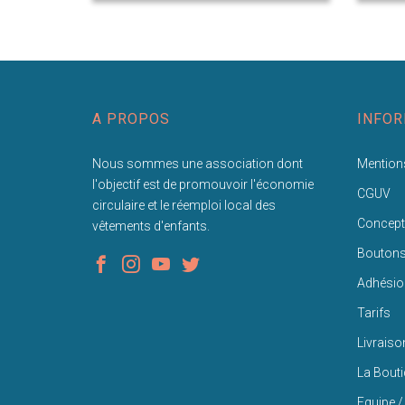
A PROPOS
INFOR
Nous sommes une association dont
Mentions
l'objectif est de promouvoir l'économie
CGUV
circulaire et le réemploi local des
Concept
vêtements d'enfants.
Bouton
Adhésio
Tarifs
Livraiso
La Bout
Equipe /