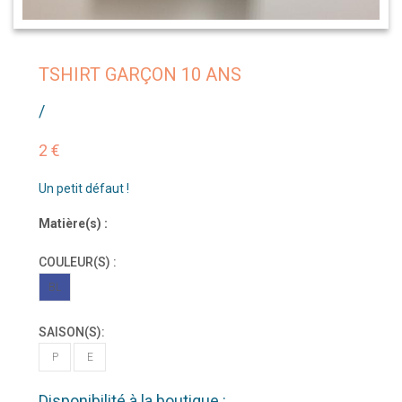
TSHIRT GARÇON 10 ANS
/
2 €
Un petit défaut !
Matière(s) :
COULEUR(S) :
BL
SAISON(S):
P
E
Disponibilité à la boutique :