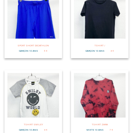
SPORT SHORT DECATHLON
TSHIRT /
GARÇON 10 ANS
5 €
GARÇON 10 ANS
4 €
TSHIRT SMILEY
TSHIRT ZARA
GARÇON 10 ANS
4 €
MIXTE 10 ANS
7 €