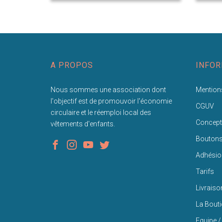
A PROPOS
INFOR
Nous sommes une association dont
Mentions
l'objectif est de promouvoir l'économie
CGUV
circulaire et le réemploi local des
Concept
vêtements d'enfants.
Bouton
Adhésio
Tarifs
Livraiso
La Bout
Equipe /