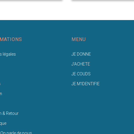
MATIONS
MENU
 légales
JE DONNE
J'ACHETE
JE COUDS
s
JE M'IDENTIFIE
n
n & Retour
ique
 On parle de nous