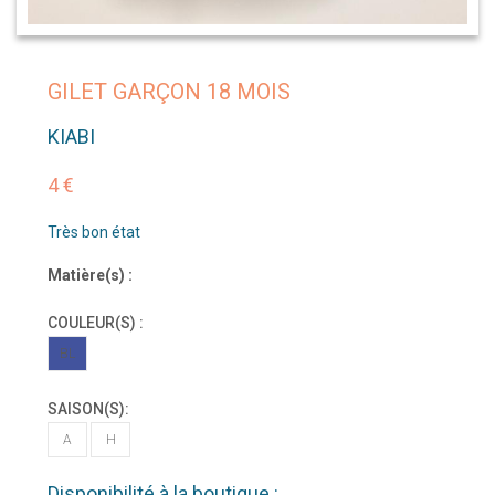
GILET GARÇON 18 MOIS
KIABI
4 €
Très bon état
Matière(s) :
COULEUR(S) :
BL
SAISON(S):
A
H
Disponibilité à la boutique :