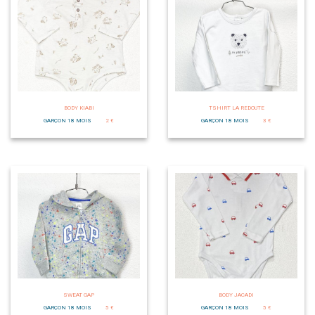
BODY KIABI
TSHIRT LA REDOUTE
GARÇON 18 MOIS
2 €
GARÇON 18 MOIS
3 €
SWEAT GAP
BODY JACADI
GARÇON 18 MOIS
5 €
GARÇON 18 MOIS
5 €