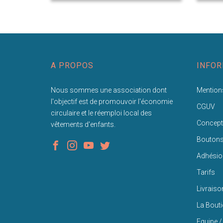
A PROPOS
INFOR
Nous sommes une association dont
Mentions
l'objectif est de promouvoir l'économie
CGUV
circulaire et le réemploi local des
Concept
vêtements d'enfants.
Bouton
Adhésio
Tarifs
Livraiso
La Bout
Equipe /