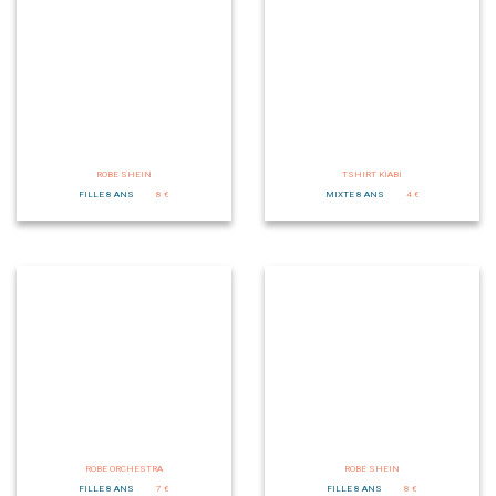
ROBE SHEIN
TSHIRT KIABI
FILLE 8 ANS
8 €
MIXTE 8 ANS
4 €
ROBE ORCHESTRA
ROBE SHEIN
FILLE 8 ANS
7 €
FILLE 8 ANS
8 €