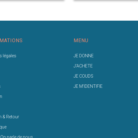
MATIONS
MENU
 légales
JE DONNE
J'ACHETE
JE COUDS
s
JE M'IDENTIFIE
n
n & Retour
ique
 On parle de nous