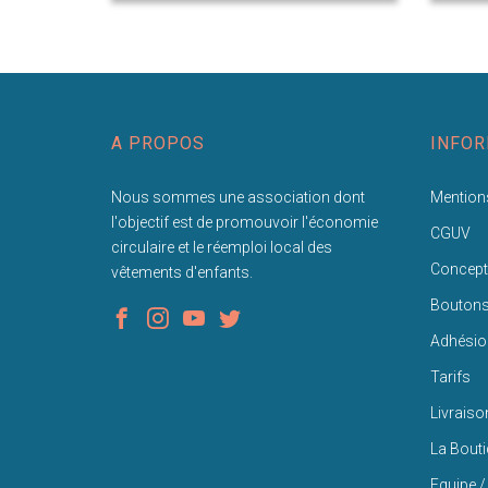
A PROPOS
INFOR
Nous sommes une association dont
Mentions
l'objectif est de promouvoir l'économie
CGUV
circulaire et le réemploi local des
Concept
vêtements d'enfants.
Bouton
Adhésio
Tarifs
Livraiso
La Bout
Equipe /