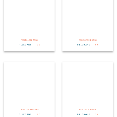
PANTALON ZARA
ROBE ORCHESTRA
FILLE 3 ANS
8 €
FILLE 3 ANS
8 €
JEAN ORCHESTRA
TSHIRT P. BATEAU
FILLE 3 ANS
7 €
FILLE 3 ANS
9 €