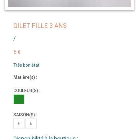
GILET FILLE 3 ANS
/
5 €
Très bon état
Matière(s) :
COULEUR(S) :
VE
SAISON(S):
P
E
Disponibilité à la boutique :