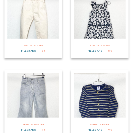
PANTALON ZARA
ROBE ORCHESTRA
FILLE 3 ANS
8 €
FILLE 3 ANS
8 €
JEAN ORCHESTRA
TSHIRT P. BATEAU
FILLE 3 ANS
7 €
FILLE 3 ANS
9 €