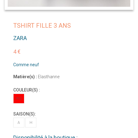
TSHIRT FILLE 3 ANS
ZARA
4 €
Comme neuf
Matière(s) :
Elasthanne
COULEUR(S) :
RO
SAISON(S):
A
H
Disponibilité à la boutique :