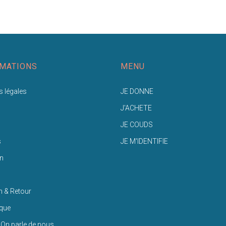
MATIONS
MENU
 légales
JE DONNE
J'ACHETE
JE COUDS
s
JE M'IDENTIFIE
n
n & Retour
ique
 On parle de nous