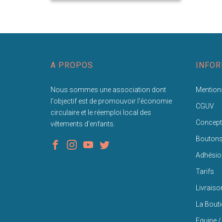
A PROPOS
INFOR
Nous sommes une association dont
Mentions
l'objectif est de promouvoir l'économie
CGUV
circulaire et le réemploi local des
Concept
vêtements d'enfants.
Bouton
Adhésio
Tarifs
Livraiso
La Bout
Equipe /