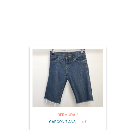
BERMUDA /
GARÇON 7 ANS
4 €