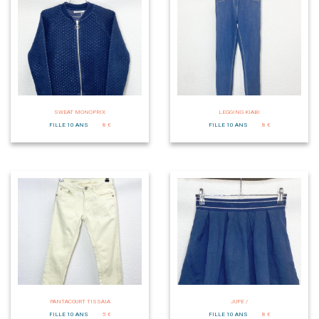
SWEAT MONOPRIX
LEGGING KIABI
FILLE 10 ANS
8 €
FILLE 10 ANS
8 €
PANTACOURT TISSAIA
JUPE /
FILLE 10 ANS
5 €
FILLE 10 ANS
8 €