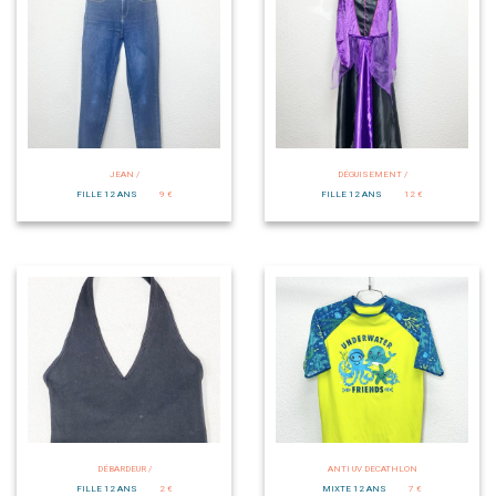
JEAN /
DÉGUISEMENT /
FILLE 12 ANS
9 €
FILLE 12 ANS
12 €
DÉBARDEUR /
ANTI UV DECATHLON
FILLE 12 ANS
2 €
MIXTE 12 ANS
7 €