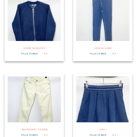
SWEAT MONOPRIX
LEGGING KIABI
FILLE 10 ANS
8 €
FILLE 10 ANS
8 €
PANTACOURT TISSAIA
JUPE /
FILLE 10 ANS
5 €
FILLE 10 ANS
8 €