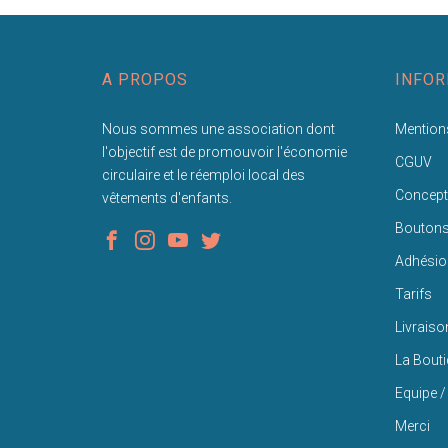
A PROPOS
INFOR
Nous sommes une association dont
Mentions
l'objectif est de promouvoir l'économie
CGUV
circulaire et le réemploi local des
Concept
vêtements d'enfants.
Bouton
Adhésio
Tarifs
Livraiso
La Bout
Equipe /
Merci