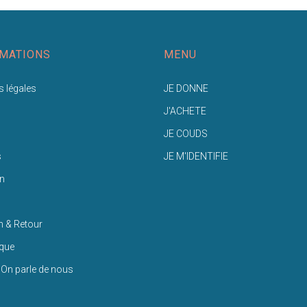
MATIONS
MENU
 légales
JE DONNE
J'ACHETE
JE COUDS
s
JE M'IDENTIFIE
n
n & Retour
ique
 On parle de nous